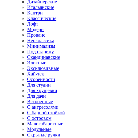
Дизайнерские
Итальянские
Кантри
Классические
Лофт
Модерн
Прованс
Неоклассика
Минимализм
Под старину
Скандинавские
Элитные
Эксклюзивные
Хай-тек
Особенности
Для студии
Для хрущевки
Для дачи
Встроенные
С антресолями
С барной стойкой
С островом
Малогабаритные
Модульные
Скрытые ручки