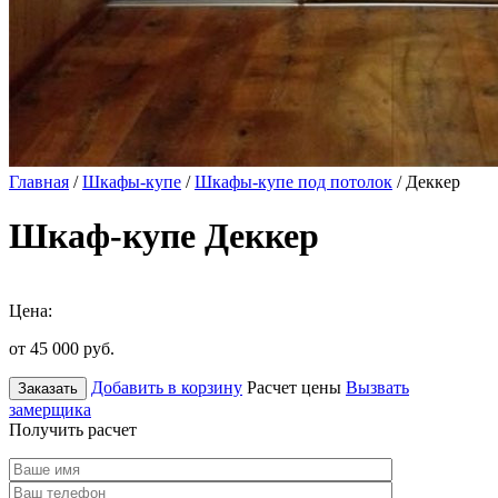
Главная
/
Шкафы-купе
/
Шкафы-купе под потолок
/ Деккер
Шкаф-купе Деккер
Цена:
от 45 000
руб.
Добавить в корзину
Расчет цены
Вызвать
Заказать
замерщика
Получить расчет