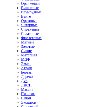
Оранжевые
Вишневые
Изумрудные
Венге
Ореховые
Янтарные
Сиреневые
Салатовые
Фиолетовые
Мятные
Золотые
Синие
Материал
МДФ
Эмаль
Акрил
Береза
Дерево
Дуб
ЛДСП
Массив
Пластик
Шпон
Экошпон
С патиной