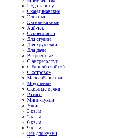
Минимализм
Под старину
Скандинавские
Элитные
Эксклюзивные
Хай-тек
Особенности
Для студии
Для хрущевки
Для дачи
Встроенные
С антресолями
С барной стойкой
С островом
Малогабаритные
Модульные
Скрытые ручки
Размер
Мини-кухни
Узкие
3 кв. м.
5 кв. м.
6 кв. м.
9 кв. м.
Все для кухни