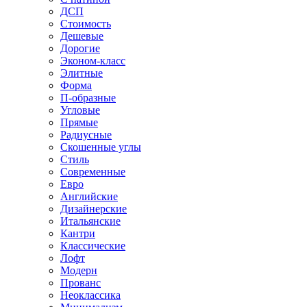
ДСП
Стоимость
Дешевые
Дорогие
Эконом-класс
Элитные
Форма
П-образные
Угловые
Прямые
Радиусные
Скошенные углы
Стиль
Современные
Евро
Английские
Дизайнерские
Итальянские
Кантри
Классические
Лофт
Модерн
Прованс
Неоклассика