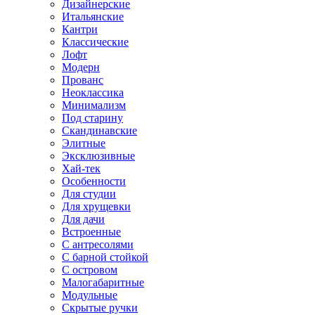
Дизайнерские
Итальянские
Кантри
Классические
Лофт
Модерн
Прованс
Неоклассика
Минимализм
Под старину
Скандинавские
Элитные
Эксклюзивные
Хай-тек
Особенности
Для студии
Для хрущевки
Для дачи
Встроенные
С антресолями
С барной стойкой
С островом
Малогабаритные
Модульные
Скрытые ручки