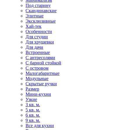
Минимализм
Под старину
Скандинавские
Элитные
Эксклюзивные
Хай-тек
Особенности
Для студии
Для хрущевки
Для дачи
Встроенные
С антресолями
С барной стойкой
С островом
Малогабаритные
Модульные
Скрытые ручки
Размер
Мини-кухни
Узкие
3 кв. м.
5 кв. м.
6 кв. м.
9 кв. м.
Все для кухни