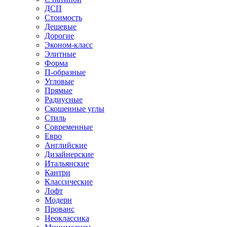
ДСП
Стоимость
Дешевые
Дорогие
Эконом-класс
Элитные
Форма
П-образные
Угловые
Прямые
Радиусные
Скошенные углы
Стиль
Современные
Евро
Английские
Дизайнерские
Итальянские
Кантри
Классические
Лофт
Модерн
Прованс
Неоклассика