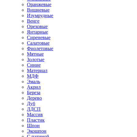
Оранжевые
Вишневые
Изумрудные
Венге
Ореховые
Янтарные
Сиреневые
Салатовые
Фиолетовые
Мятные
Золотые
Синие
Материал
МДФ
Эмаль
Акрил
Береза
Дерево
Дуб
ЛДСП
Массив
Пластик
Шпон
Экошпон
С патиной