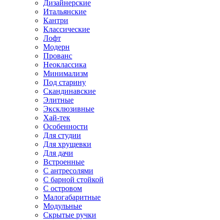
Дизайнерские
Итальянские
Кантри
Классические
Лофт
Модерн
Прованс
Неоклассика
Минимализм
Под старину
Скандинавские
Элитные
Эксклюзивные
Хай-тек
Особенности
Для студии
Для хрущевки
Для дачи
Встроенные
С антресолями
С барной стойкой
С островом
Малогабаритные
Модульные
Скрытые ручки