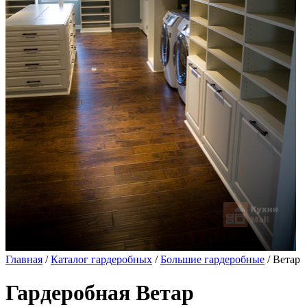
Главная
/
Каталог гардеробных
/
Большие гардеробные
/ Ветар
Гардеробная Ветар