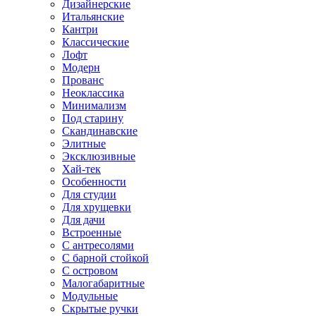
Дизайнерские
Итальянские
Кантри
Классические
Лофт
Модерн
Прованс
Неоклассика
Минимализм
Под старину
Скандинавские
Элитные
Эксклюзивные
Хай-тек
Особенности
Для студии
Для хрущевки
Для дачи
Встроенные
С антресолями
С барной стойкой
С островом
Малогабаритные
Модульные
Скрытые ручки