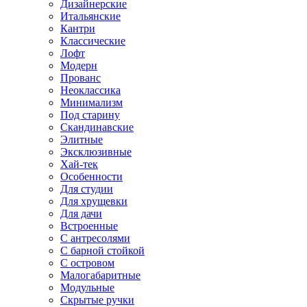
Дизайнерские
Итальянские
Кантри
Классические
Лофт
Модерн
Прованс
Неоклассика
Минимализм
Под старину
Скандинавские
Элитные
Эксклюзивные
Хай-тек
Особенности
Для студии
Для хрущевки
Для дачи
Встроенные
С антресолями
С барной стойкой
С островом
Малогабаритные
Модульные
Скрытые ручки