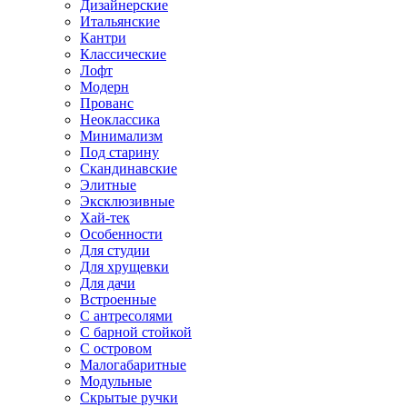
Дизайнерские
Итальянские
Кантри
Классические
Лофт
Модерн
Прованс
Неоклассика
Минимализм
Под старину
Скандинавские
Элитные
Эксклюзивные
Хай-тек
Особенности
Для студии
Для хрущевки
Для дачи
Встроенные
С антресолями
С барной стойкой
С островом
Малогабаритные
Модульные
Скрытые ручки