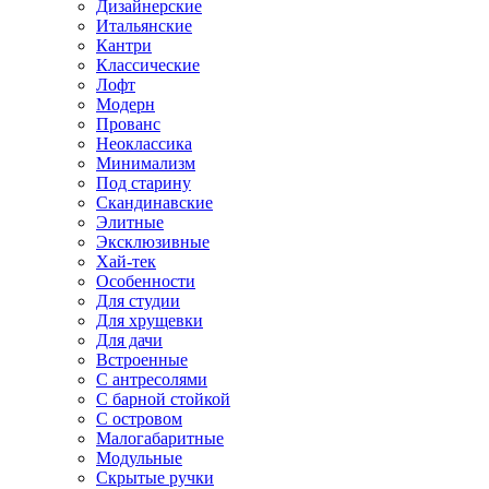
Дизайнерские
Итальянские
Кантри
Классические
Лофт
Модерн
Прованс
Неоклассика
Минимализм
Под старину
Скандинавские
Элитные
Эксклюзивные
Хай-тек
Особенности
Для студии
Для хрущевки
Для дачи
Встроенные
С антресолями
С барной стойкой
С островом
Малогабаритные
Модульные
Скрытые ручки