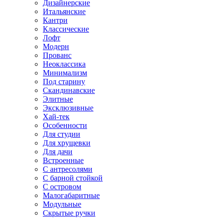
Дизайнерские
Итальянские
Кантри
Классические
Лофт
Модерн
Прованс
Неоклассика
Минимализм
Под старину
Скандинавские
Элитные
Эксклюзивные
Хай-тек
Особенности
Для студии
Для хрущевки
Для дачи
Встроенные
С антресолями
С барной стойкой
С островом
Малогабаритные
Модульные
Скрытые ручки