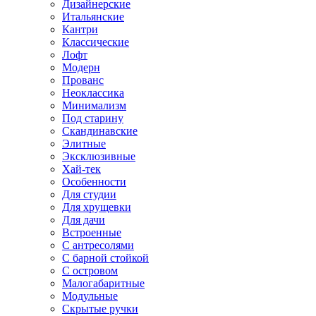
Дизайнерские
Итальянские
Кантри
Классические
Лофт
Модерн
Прованс
Неоклассика
Минимализм
Под старину
Скандинавские
Элитные
Эксклюзивные
Хай-тек
Особенности
Для студии
Для хрущевки
Для дачи
Встроенные
С антресолями
С барной стойкой
С островом
Малогабаритные
Модульные
Скрытые ручки