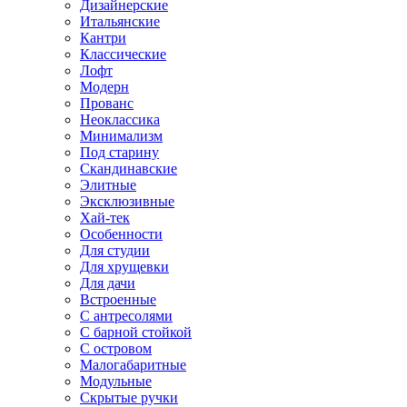
Дизайнерские
Итальянские
Кантри
Классические
Лофт
Модерн
Прованс
Неоклассика
Минимализм
Под старину
Скандинавские
Элитные
Эксклюзивные
Хай-тек
Особенности
Для студии
Для хрущевки
Для дачи
Встроенные
С антресолями
С барной стойкой
С островом
Малогабаритные
Модульные
Скрытые ручки