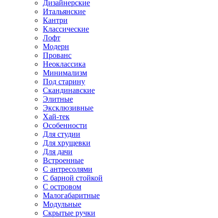
Дизайнерские
Итальянские
Кантри
Классические
Лофт
Модерн
Прованс
Неоклассика
Минимализм
Под старину
Скандинавские
Элитные
Эксклюзивные
Хай-тек
Особенности
Для студии
Для хрущевки
Для дачи
Встроенные
С антресолями
С барной стойкой
С островом
Малогабаритные
Модульные
Скрытые ручки