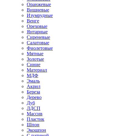
Оранжевые
Вишневые
Изумрудные
Венге
Ореховые
Янтарные
Сиреневые
Салатовые
Фиолетовые
Мятные
Золотые
Синие
Материал
МДФ
Эмаль
Акрил
Береза
Дерево
Дуб
ЛДСП
Массив
Пластик
Шпон
Экошпон
С патиной