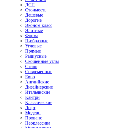
ДСП
Стоимость
Дешевые
Дорогие
Эконом-класс
Элитные
Форма
П-образные
Угловые
Прямые
Радиусные
Скошенные углы
Стиль
Современные
Евро
Английские
Дизайнерские
Итальянские
Кантри
Классические
Лофт
Модерн
Прованс
Неоклассика