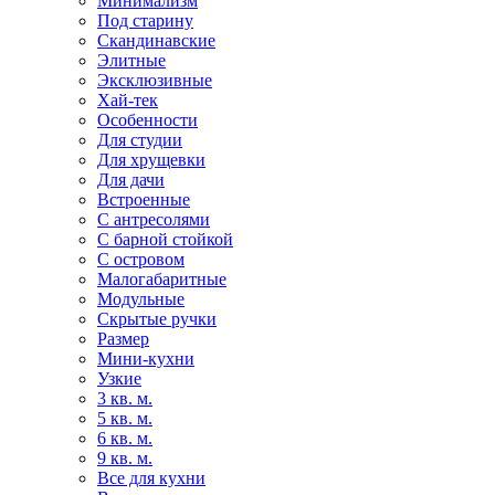
Минимализм
Под старину
Скандинавские
Элитные
Эксклюзивные
Хай-тек
Особенности
Для студии
Для хрущевки
Для дачи
Встроенные
С антресолями
С барной стойкой
С островом
Малогабаритные
Модульные
Скрытые ручки
Размер
Мини-кухни
Узкие
3 кв. м.
5 кв. м.
6 кв. м.
9 кв. м.
Все для кухни