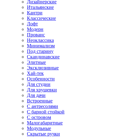
Дизайнерские
Итальянские
Кантри
Классические
Лофт
Модерн
Прованс
Неоклассика
Минимализм
Под старину
Скандинавские
Элитные
Эксклюзивные
Хай-тек
Особенности
Для студии
Для хрущевки
Для дачи
Встроенные
С антресолями
С барной стойкой
С островом
Малогабаритные
Модульные
Скрытые ручки