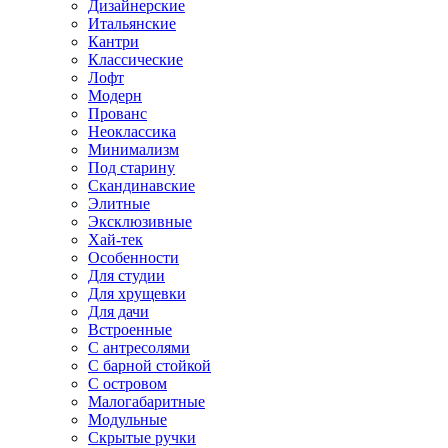
Дизайнерские
Итальянские
Кантри
Классические
Лофт
Модерн
Прованс
Неоклассика
Минимализм
Под старину
Скандинавские
Элитные
Эксклюзивные
Хай-тек
Особенности
Для студии
Для хрущевки
Для дачи
Встроенные
С антресолями
С барной стойкой
С островом
Малогабаритные
Модульные
Скрытые ручки