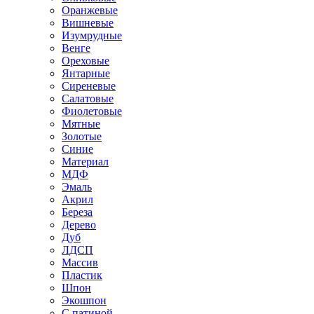
Оранжевые
Вишневые
Изумрудные
Венге
Ореховые
Янтарные
Сиреневые
Салатовые
Фиолетовые
Мятные
Золотые
Синие
Материал
МДФ
Эмаль
Акрил
Береза
Дерево
Дуб
ЛДСП
Массив
Пластик
Шпон
Экошпон
С патиной