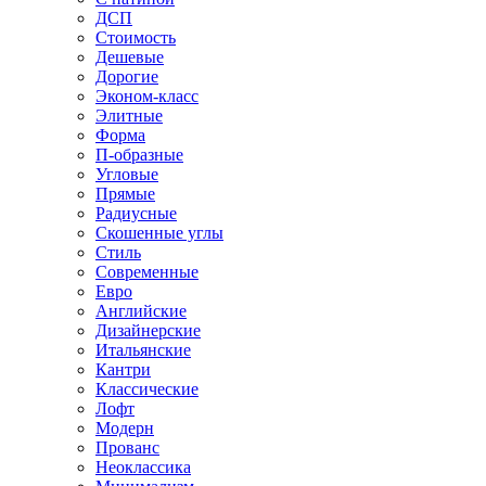
ДСП
Стоимость
Дешевые
Дорогие
Эконом-класс
Элитные
Форма
П-образные
Угловые
Прямые
Радиусные
Скошенные углы
Стиль
Современные
Евро
Английские
Дизайнерские
Итальянские
Кантри
Классические
Лофт
Модерн
Прованс
Неоклассика