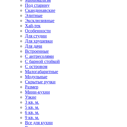
Минимализм
Под старину
Скандинавские
Элитные
Эксклюзивные
Хай-тек
Особенности
Для студии
Для хрущевки
Для дачи
Встроенные
С антресолями
С барной стойкой
С островом
Малогабаритные
Модульные
Скрытые ручки
Размер
Мини-кухни
Узкие
3 кв. м.
5 кв. м.
6 кв. м.
9 кв. м.
Все для кухни