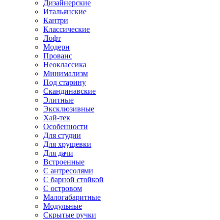
Дизайнерские
Итальянские
Кантри
Классические
Лофт
Модерн
Прованс
Неоклассика
Минимализм
Под старину
Скандинавские
Элитные
Эксклюзивные
Хай-тек
Особенности
Для студии
Для хрущевки
Для дачи
Встроенные
С антресолями
С барной стойкой
С островом
Малогабаритные
Модульные
Скрытые ручки