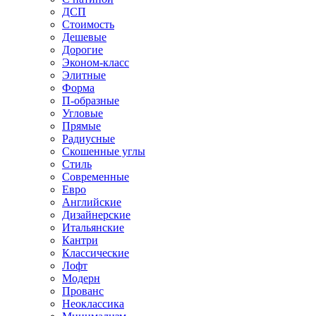
ДСП
Стоимость
Дешевые
Дорогие
Эконом-класс
Элитные
Форма
П-образные
Угловые
Прямые
Радиусные
Скошенные углы
Стиль
Современные
Евро
Английские
Дизайнерские
Итальянские
Кантри
Классические
Лофт
Модерн
Прованс
Неоклассика