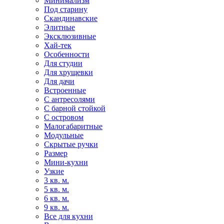
Минимализм
Под старину
Скандинавские
Элитные
Эксклюзивные
Хай-тек
Особенности
Для студии
Для хрущевки
Для дачи
Встроенные
С антресолями
С барной стойкой
С островом
Малогабаритные
Модульные
Скрытые ручки
Размер
Мини-кухни
Узкие
3 кв. м.
5 кв. м.
6 кв. м.
9 кв. м.
Все для кухни