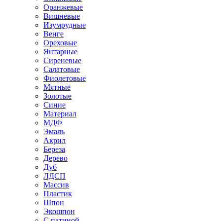
Оранжевые
Вишневые
Изумрудные
Венге
Ореховые
Янтарные
Сиреневые
Салатовые
Фиолетовые
Мятные
Золотые
Синие
Материал
МДФ
Эмаль
Акрил
Береза
Дерево
Дуб
ЛДСП
Массив
Пластик
Шпон
Экошпон
С патиной