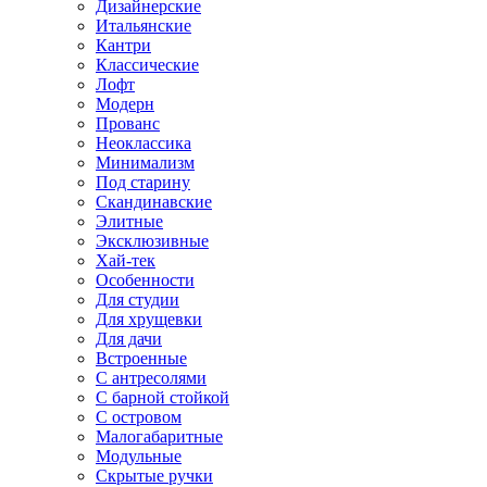
Дизайнерские
Итальянские
Кантри
Классические
Лофт
Модерн
Прованс
Неоклассика
Минимализм
Под старину
Скандинавские
Элитные
Эксклюзивные
Хай-тек
Особенности
Для студии
Для хрущевки
Для дачи
Встроенные
С антресолями
С барной стойкой
С островом
Малогабаритные
Модульные
Скрытые ручки