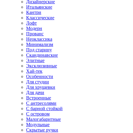
Дизайнерские
Итальянские
Кантри
Классические
Лофт
Модерн
Прованс
Неоклассика
Минимализм
Под старину
Скандинавские
Элитные
Эксклюзивные
Хай-тек
Особенности
Для студии
Для хрущевки
Для дачи
Встроенные
С антресолями
С барной стойкой
С островом
Малогабаритные
Модульные
Скрытые ручки