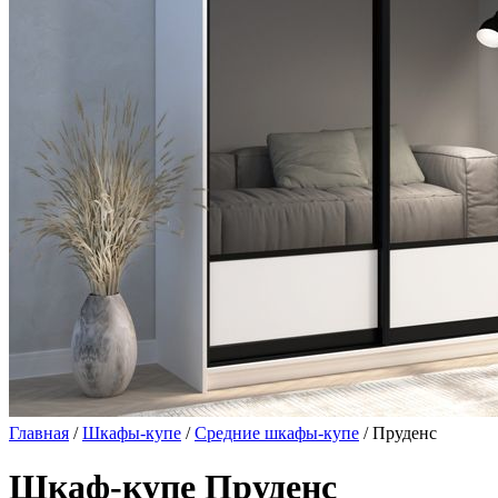
Главная
/
Шкафы-купе
/
Средние шкафы-купе
/ Пруденс
Шкаф-купе Пруденс