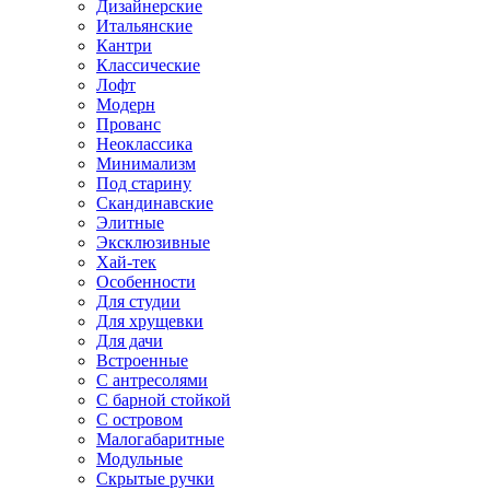
Дизайнерские
Итальянские
Кантри
Классические
Лофт
Модерн
Прованс
Неоклассика
Минимализм
Под старину
Скандинавские
Элитные
Эксклюзивные
Хай-тек
Особенности
Для студии
Для хрущевки
Для дачи
Встроенные
С антресолями
С барной стойкой
С островом
Малогабаритные
Модульные
Скрытые ручки