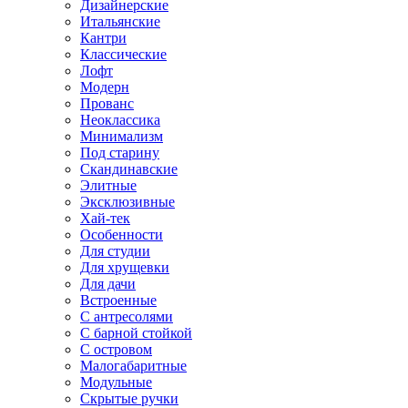
Дизайнерские
Итальянские
Кантри
Классические
Лофт
Модерн
Прованс
Неоклассика
Минимализм
Под старину
Скандинавские
Элитные
Эксклюзивные
Хай-тек
Особенности
Для студии
Для хрущевки
Для дачи
Встроенные
С антресолями
С барной стойкой
С островом
Малогабаритные
Модульные
Скрытые ручки