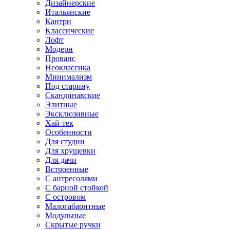
Дизайнерские
Итальянские
Кантри
Классические
Лофт
Модерн
Прованс
Неоклассика
Минимализм
Под старину
Скандинавские
Элитные
Эксклюзивные
Хай-тек
Особенности
Для студии
Для хрущевки
Для дачи
Встроенные
С антресолями
С барной стойкой
С островом
Малогабаритные
Модульные
Скрытые ручки