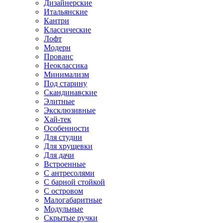
Дизайнерские
Итальянские
Кантри
Классические
Лофт
Модерн
Прованс
Неоклассика
Минимализм
Под старину
Скандинавские
Элитные
Эксклюзивные
Хай-тек
Особенности
Для студии
Для хрущевки
Для дачи
Встроенные
С антресолями
С барной стойкой
С островом
Малогабаритные
Модульные
Скрытые ручки