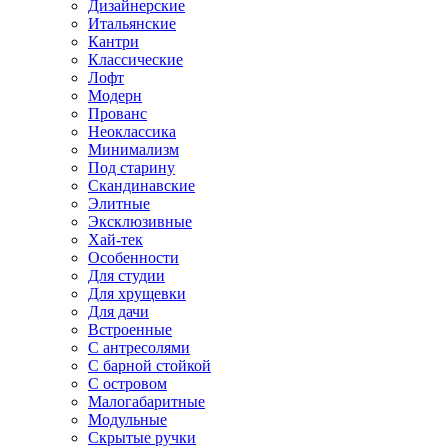
Дизайнерские
Итальянские
Кантри
Классические
Лофт
Модерн
Прованс
Неоклассика
Минимализм
Под старину
Скандинавские
Элитные
Эксклюзивные
Хай-тек
Особенности
Для студии
Для хрущевки
Для дачи
Встроенные
С антресолями
С барной стойкой
С островом
Малогабаритные
Модульные
Скрытые ручки