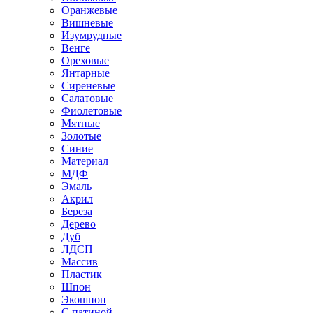
Оранжевые
Вишневые
Изумрудные
Венге
Ореховые
Янтарные
Сиреневые
Салатовые
Фиолетовые
Мятные
Золотые
Синие
Материал
МДФ
Эмаль
Акрил
Береза
Дерево
Дуб
ЛДСП
Массив
Пластик
Шпон
Экошпон
С патиной