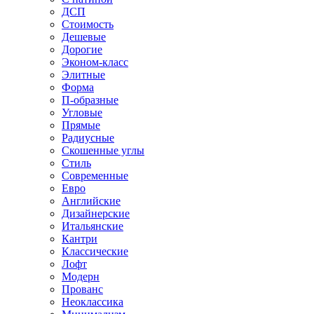
ДСП
Стоимость
Дешевые
Дорогие
Эконом-класс
Элитные
Форма
П-образные
Угловые
Прямые
Радиусные
Скошенные углы
Стиль
Современные
Евро
Английские
Дизайнерские
Итальянские
Кантри
Классические
Лофт
Модерн
Прованс
Неоклассика