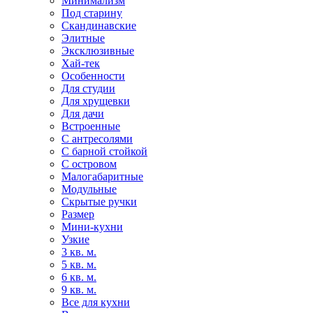
Минимализм
Под старину
Скандинавские
Элитные
Эксклюзивные
Хай-тек
Особенности
Для студии
Для хрущевки
Для дачи
Встроенные
С антресолями
С барной стойкой
С островом
Малогабаритные
Модульные
Скрытые ручки
Размер
Мини-кухни
Узкие
3 кв. м.
5 кв. м.
6 кв. м.
9 кв. м.
Все для кухни