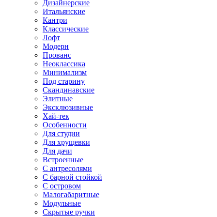
Дизайнерские
Итальянские
Кантри
Классические
Лофт
Модерн
Прованс
Неоклассика
Минимализм
Под старину
Скандинавские
Элитные
Эксклюзивные
Хай-тек
Особенности
Для студии
Для хрущевки
Для дачи
Встроенные
С антресолями
С барной стойкой
С островом
Малогабаритные
Модульные
Скрытые ручки