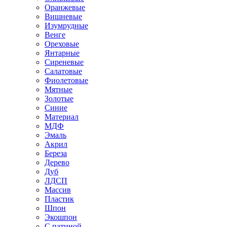
Оранжевые
Вишневые
Изумрудные
Венге
Ореховые
Янтарные
Сиреневые
Салатовые
Фиолетовые
Мятные
Золотые
Синие
Материал
МДФ
Эмаль
Акрил
Береза
Дерево
Дуб
ЛДСП
Массив
Пластик
Шпон
Экошпон
С патиной