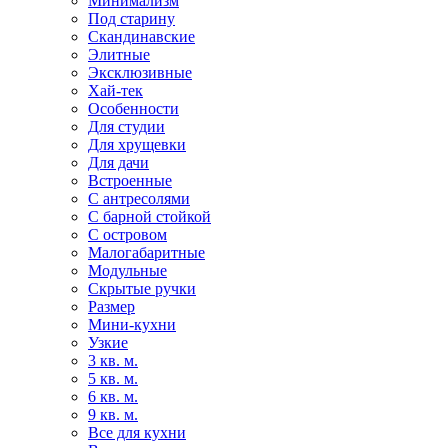
Минимализм
Под старину
Скандинавские
Элитные
Эксклюзивные
Хай-тек
Особенности
Для студии
Для хрущевки
Для дачи
Встроенные
С антресолями
С барной стойкой
С островом
Малогабаритные
Модульные
Скрытые ручки
Размер
Мини-кухни
Узкие
3 кв. м.
5 кв. м.
6 кв. м.
9 кв. м.
Все для кухни