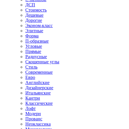
ДСП
Стоимость
Дешевые
Дорогие
Эконом-класс
Элитные
Форма
П-образные
Угловые
Прямые
Радиусные
Скошенные углы
Стиль
Современные
Евро
Английские
Дизайнерские
Итальянские
Кантри
Классические
Лофт
Модерн
Прованс
Неоклассика