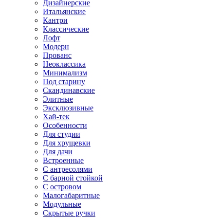
Дизайнерские
Итальянские
Кантри
Классические
Лофт
Модерн
Прованс
Неоклассика
Минимализм
Под старину
Скандинавские
Элитные
Эксклюзивные
Хай-тек
Особенности
Для студии
Для хрущевки
Для дачи
Встроенные
С антресолями
С барной стойкой
С островом
Малогабаритные
Модульные
Скрытые ручки