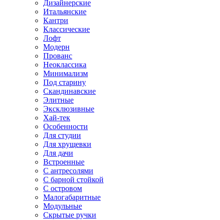
Дизайнерские
Итальянские
Кантри
Классические
Лофт
Модерн
Прованс
Неоклассика
Минимализм
Под старину
Скандинавские
Элитные
Эксклюзивные
Хай-тек
Особенности
Для студии
Для хрущевки
Для дачи
Встроенные
С антресолями
С барной стойкой
С островом
Малогабаритные
Модульные
Скрытые ручки