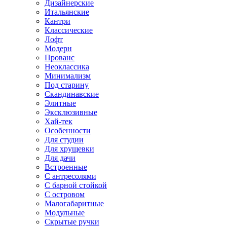
Дизайнерские
Итальянские
Кантри
Классические
Лофт
Модерн
Прованс
Неоклассика
Минимализм
Под старину
Скандинавские
Элитные
Эксклюзивные
Хай-тек
Особенности
Для студии
Для хрущевки
Для дачи
Встроенные
С антресолями
С барной стойкой
С островом
Малогабаритные
Модульные
Скрытые ручки