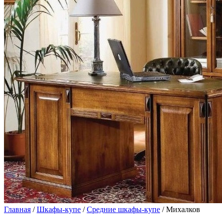
Главная
/
Шкафы-купе
/
Средние шкафы-купе
/ Михалков