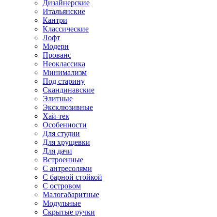
Дизайнерские
Итальянские
Кантри
Классические
Лофт
Модерн
Прованс
Неоклассика
Минимализм
Под старину
Скандинавские
Элитные
Эксклюзивные
Хай-тек
Особенности
Для студии
Для хрущевки
Для дачи
Встроенные
С антресолями
С барной стойкой
С островом
Малогабаритные
Модульные
Скрытые ручки