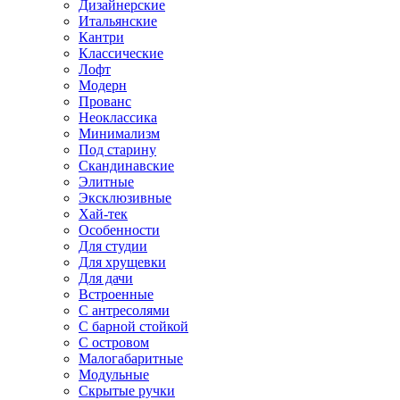
Дизайнерские
Итальянские
Кантри
Классические
Лофт
Модерн
Прованс
Неоклассика
Минимализм
Под старину
Скандинавские
Элитные
Эксклюзивные
Хай-тек
Особенности
Для студии
Для хрущевки
Для дачи
Встроенные
С антресолями
С барной стойкой
С островом
Малогабаритные
Модульные
Скрытые ручки