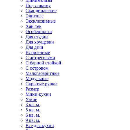
Минимализм
Под старину
Скандинавские
Элитные
Эксклюзивные
Хай-тек
Особенности
Для студии
Для хрущевки
Для дачи
Встроенные
С антресолями
С барной стойкой
С островом
Малогабаритные
Модульные
Скрытые ручки
Размер
Мини-кухни
Узкие
3 кв. м.
5 кв. м.
6 кв. м.
9 кв. м.
Все для кухни