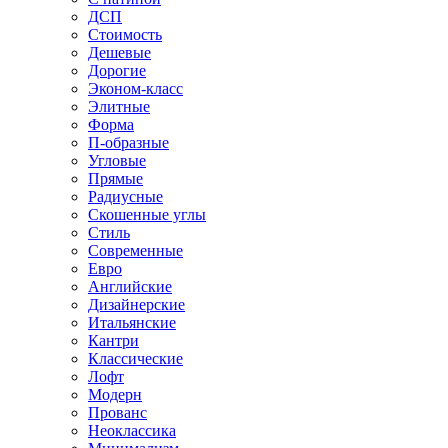
ДСП
Стоимость
Дешевые
Дорогие
Эконом-класс
Элитные
Форма
П-образные
Угловые
Прямые
Радиусные
Скошенные углы
Стиль
Современные
Евро
Английские
Дизайнерские
Итальянские
Кантри
Классические
Лофт
Модерн
Прованс
Неоклассика