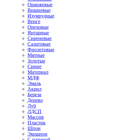
Оранжевые
Вишневые
Изумрудные
Венге
Ореховые
Янтарные
Сиреневые
Салатовые
Фиолетовые
Мятные
Золотые
Синие
Материал
МДФ
Эмаль
Акрил
Береза
Дерево
Дуб
ЛДСП
Массив
Пластик
Шпон
Экошпон
С патиной