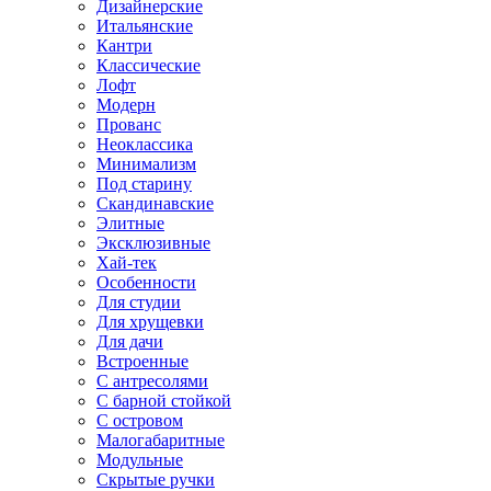
Дизайнерские
Итальянские
Кантри
Классические
Лофт
Модерн
Прованс
Неоклассика
Минимализм
Под старину
Скандинавские
Элитные
Эксклюзивные
Хай-тек
Особенности
Для студии
Для хрущевки
Для дачи
Встроенные
С антресолями
С барной стойкой
С островом
Малогабаритные
Модульные
Скрытые ручки