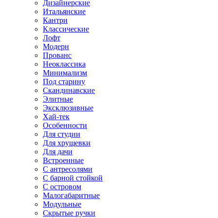
Дизайнерские
Итальянские
Кантри
Классические
Лофт
Модерн
Прованс
Неоклассика
Минимализм
Под старину
Скандинавские
Элитные
Эксклюзивные
Хай-тек
Особенности
Для студии
Для хрущевки
Для дачи
Встроенные
С антресолями
С барной стойкой
С островом
Малогабаритные
Модульные
Скрытые ручки