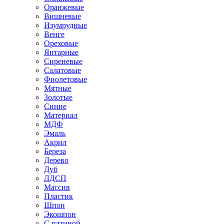
Оранжевые
Вишневые
Изумрудные
Венге
Ореховые
Янтарные
Сиреневые
Салатовые
Фиолетовые
Мятные
Золотые
Синие
Материал
МДФ
Эмаль
Акрил
Береза
Дерево
Дуб
ЛДСП
Массив
Пластик
Шпон
Экошпон
С патиной