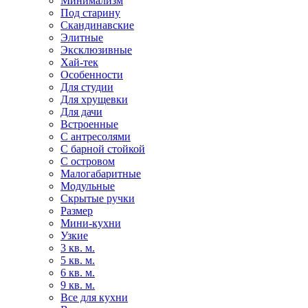
Минимализм
Под старину
Скандинавские
Элитные
Эксклюзивные
Хай-тек
Особенности
Для студии
Для хрущевки
Для дачи
Встроенные
С антресолями
С барной стойкой
С островом
Малогабаритные
Модульные
Скрытые ручки
Размер
Мини-кухни
Узкие
3 кв. м.
5 кв. м.
6 кв. м.
9 кв. м.
Все для кухни