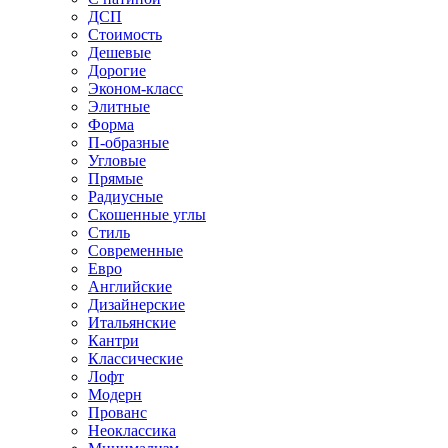
ДСП
Стоимость
Дешевые
Дорогие
Эконом-класс
Элитные
Форма
П-образные
Угловые
Прямые
Радиусные
Скошенные углы
Стиль
Современные
Евро
Английские
Дизайнерские
Итальянские
Кантри
Классические
Лофт
Модерн
Прованс
Неоклассика