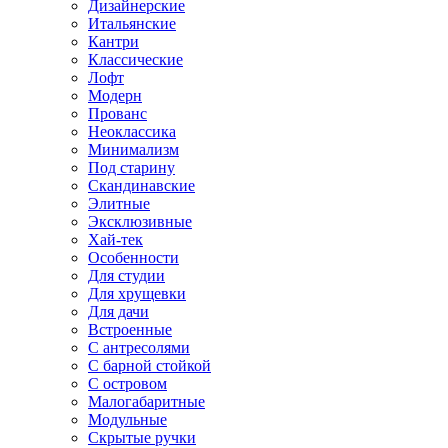
Дизайнерские
Итальянские
Кантри
Классические
Лофт
Модерн
Прованс
Неоклассика
Минимализм
Под старину
Скандинавские
Элитные
Эксклюзивные
Хай-тек
Особенности
Для студии
Для хрущевки
Для дачи
Встроенные
С антресолями
С барной стойкой
С островом
Малогабаритные
Модульные
Скрытые ручки