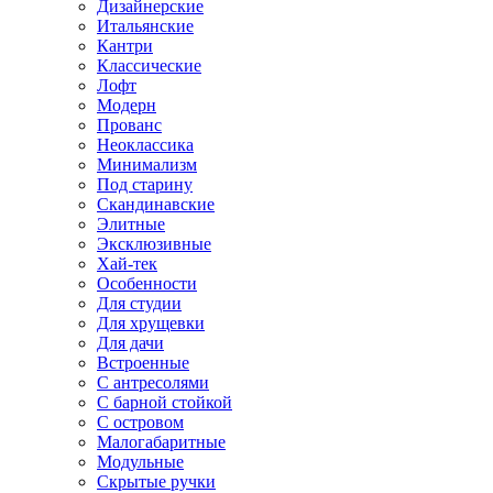
Дизайнерские
Итальянские
Кантри
Классические
Лофт
Модерн
Прованс
Неоклассика
Минимализм
Под старину
Скандинавские
Элитные
Эксклюзивные
Хай-тек
Особенности
Для студии
Для хрущевки
Для дачи
Встроенные
С антресолями
С барной стойкой
С островом
Малогабаритные
Модульные
Скрытые ручки