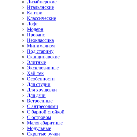
Дизайнерские
Итальянские
Кантри
Классические
Лофт
Модерн
Прованс
Неоклассика
Минимализм
Под старину
Скандинавские
Элитные
Эксклюзивные
Хай-тек
Особенности
Для студии
Для хрущевки
Для дачи
Встроенные
С антресолями
С барной стойкой
С островом
Малогабаритные
Модульные
Скрытые ручки