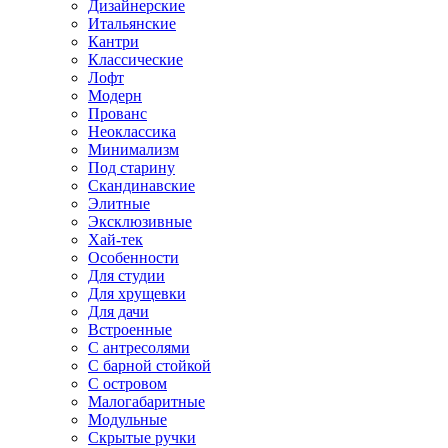
Дизайнерские
Итальянские
Кантри
Классические
Лофт
Модерн
Прованс
Неоклассика
Минимализм
Под старину
Скандинавские
Элитные
Эксклюзивные
Хай-тек
Особенности
Для студии
Для хрущевки
Для дачи
Встроенные
С антресолями
С барной стойкой
С островом
Малогабаритные
Модульные
Скрытые ручки