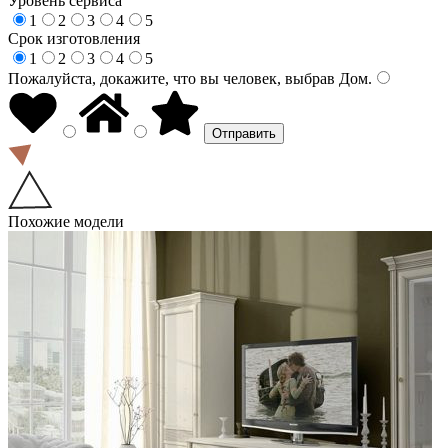
Уровень сервиса
1
2
3
4
5
Срок изготовления
1
2
3
4
5
Пожалуйста, докажите, что вы человек, выбрав
Дом
.
Похожие модели