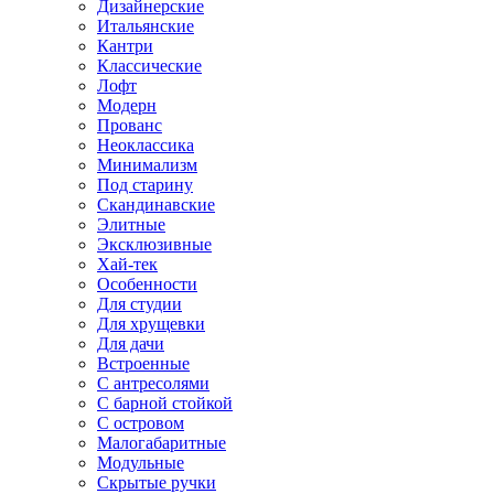
Дизайнерские
Итальянские
Кантри
Классические
Лофт
Модерн
Прованс
Неоклассика
Минимализм
Под старину
Скандинавские
Элитные
Эксклюзивные
Хай-тек
Особенности
Для студии
Для хрущевки
Для дачи
Встроенные
С антресолями
С барной стойкой
С островом
Малогабаритные
Модульные
Скрытые ручки