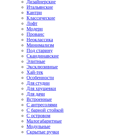
Дизайнерские
Итальянские
Кантри
Классические
Лофт
Модерн
Прованс
Неоклассика
Минимализм
Под старину
Скандинавские
Элитные
Эксклюзивные
Хай-тек
Особенности
Для студии
Для хрущевки
Для дачи
Встроенные
С антресолями
С барной стойкой
С островом
Малогабаритные
Модульные
Скрытые ручки