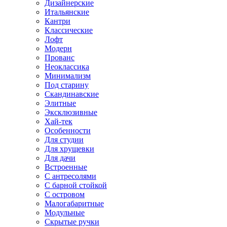
Дизайнерские
Итальянские
Кантри
Классические
Лофт
Модерн
Прованс
Неоклассика
Минимализм
Под старину
Скандинавские
Элитные
Эксклюзивные
Хай-тек
Особенности
Для студии
Для хрущевки
Для дачи
Встроенные
С антресолями
С барной стойкой
С островом
Малогабаритные
Модульные
Скрытые ручки