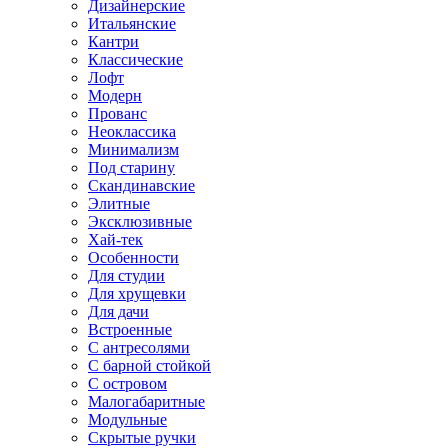
Дизайнерские
Итальянские
Кантри
Классические
Лофт
Модерн
Прованс
Неоклассика
Минимализм
Под старину
Скандинавские
Элитные
Эксклюзивные
Хай-тек
Особенности
Для студии
Для хрущевки
Для дачи
Встроенные
С антресолями
С барной стойкой
С островом
Малогабаритные
Модульные
Скрытые ручки