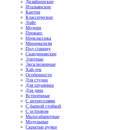
Дизайнерские
Итальянские
Кантри
Классические
Лофт
Модерн
Прованс
Неоклассика
Минимализм
Под старину
Скандинавские
Элитные
Эксклюзивные
Хай-тек
Особенности
Для студии
Для хрущевки
Для дачи
Встроенные
С антресолями
С барной стойкой
С островом
Малогабаритные
Модульные
Скрытые ручки