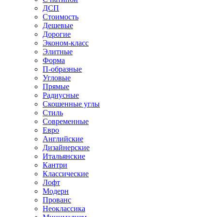
ДСП
Стоимость
Дешевые
Дорогие
Эконом-класс
Элитные
Форма
П-образные
Угловые
Прямые
Радиусные
Скошенные углы
Стиль
Современные
Евро
Английские
Дизайнерские
Итальянские
Кантри
Классические
Лофт
Модерн
Прованс
Неоклассика