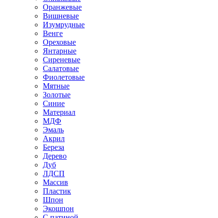
Оранжевые
Вишневые
Изумрудные
Венге
Ореховые
Янтарные
Сиреневые
Салатовые
Фиолетовые
Мятные
Золотые
Синие
Материал
МДФ
Эмаль
Акрил
Береза
Дерево
Дуб
ЛДСП
Массив
Пластик
Шпон
Экошпон
С патиной