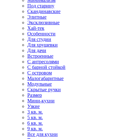
Минимализм
Под старину
Скандинавские
Элитные
Эксклюзивные
Хай-тек
Особенности
Для студии
Для хрущевки
Для дачи
Встроенные
С антресолями
С барной стойкой
С островом
Малогабаритные
Модульные
Скрытые ручки
Размер
Мини-кухни
Узкие
3 кв. м.
5 кв. м.
6 кв. м.
9 кв. м.
Все для кухни