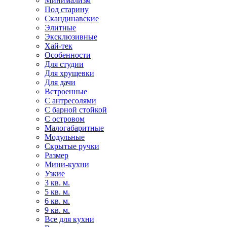
Минимализм
Под старину
Скандинавские
Элитные
Эксклюзивные
Хай-тек
Особенности
Для студии
Для хрущевки
Для дачи
Встроенные
С антресолями
С барной стойкой
С островом
Малогабаритные
Модульные
Скрытые ручки
Размер
Мини-кухни
Узкие
3 кв. м.
5 кв. м.
6 кв. м.
9 кв. м.
Все для кухни