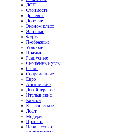
ДСП
Стоимость
Дешевые
Дорогие
Эконом-класс
Элитные
Форма
П-образные
Угловые
Прямые
Радиусные
Скошенные углы
Стиль
Современные
Евро
Английские
Дизайнерские
Итальянские
Кантри
Классические
Лофт
Модерн
Прованс
Неоклассика