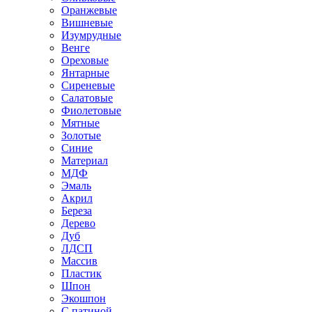
Оранжевые
Вишневые
Изумрудные
Венге
Ореховые
Янтарные
Сиреневые
Салатовые
Фиолетовые
Мятные
Золотые
Синие
Материал
МДФ
Эмаль
Акрил
Береза
Дерево
Дуб
ЛДСП
Массив
Пластик
Шпон
Экошпон
С патиной