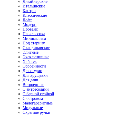
Дизайнерские
Итальянские
Кантри
Классические
Лофт
Модерн
Прованс
Неоклассика
Минимализм
Под старину
Скандинавские
Элитные
Эксклюзивные
Хай-тек
Особенности
Для студии
Для хрущевки
Для дачи
Встроенные
С антресолями
С барной стойкой
С островом
Малогабаритные
Модульные
Скрытые ручки